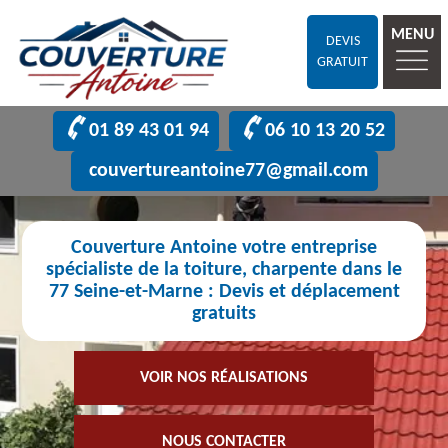
MENU
DEVIS
GRATUIT
01 89 43 01 94
06 10 13 20 52
couvertureantoine77@gmail.com
Couverture Antoine votre entreprise
spécialiste de la toiture, charpente dans le
77 Seine-et-Marne : Devis et déplacement
gratuits
VOIR NOS RÉALISATIONS
NOUS CONTACTER