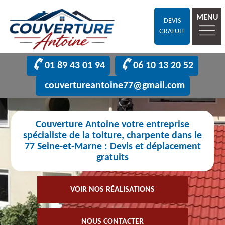
MENU
DEVIS
GRATUIT
01 89 43 01 94
06 10 13 20 52
couvertureantoine77@gmail.com
Couverture Antoine votre entreprise
spécialiste de la toiture, charpente dans le
77 Seine-et-Marne : Devis et déplacement
gratuits
VOIR NOS RÉALISATIONS
NOUS CONTACTER