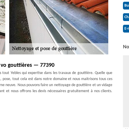
Bu
Ch
E-
No
 vo gouttières — 77390
tout Yebles qui expertise dans les travaux de gouttière. Quelle que
 pose, tout cela est dans notre domaine et nous maitrisons tous ces
me neuve. Nous pouvons faire un nettoyage de gouttière et un vidage
sant et nous offrons les devis nécessaires gratuitement à nos clients.
la pose gouttière. Confiez à nous votre projet en nous faisant appel.
et sérosité. Votre gouttière sera très bien placée et bien entretenue
vail et aussi aux techniques spécifiques que nous menons pour vous