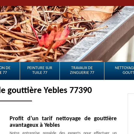
ON DE
PEINTURE SUR
TRAVAUX DE
NETTOYAGE
E 77
TUILE 77
ZINGUERIE 77
GOUTT
de gouttière Yebles 77390
Profit d’un tarif nettoyage de gouttière
avantageux à Yebles
Notre entreprise possède des experts pour effectuer un