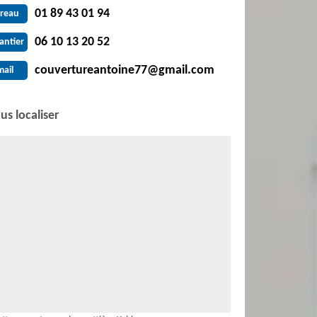
01 89 43 01 94
reau
06 10 13 20 52
antier
couvertureantoine77@gmail.com
mail
us localiser