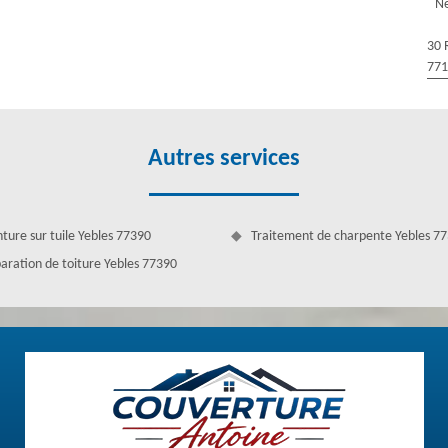
Ne
ouvons intervenir pour vous venir en aide dans ce projet. Couverture
30 
77
Autres services
nture sur tuile Yebles 77390
Traitement de charpente Yebles 7
aration de toiture Yebles 77390
nte
t changer l’état de votre gouttière de maison. Alors, si elle vient à
convenablement. Dès que vous constatez une partie ou des pièces
couvreurs zingueurs professionnels comme chez Couverture Antoine. La
 des dommages de plus pour le bâtiment, le jardin et les entourages.