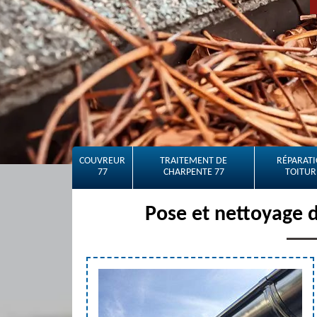
COUVREUR
TRAITEMENT DE
RÉPARATI
77
CHARPENTE 77
TOITUR
Pose et nettoyage 