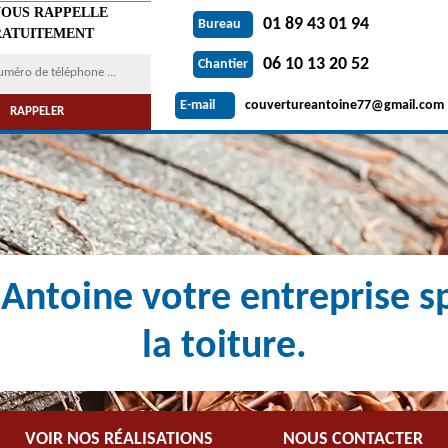
VOUS RAPPELLE
01 89 43 01 94
Bureau
ATUITEMENT
06 10 13 20 52
Chantier
couvertureantoine77@gmail.com
E-mail
Antoine votre entreprise sp
la toiture.
VOIR NOS RÉALISATIONS
NOUS CONTACTER