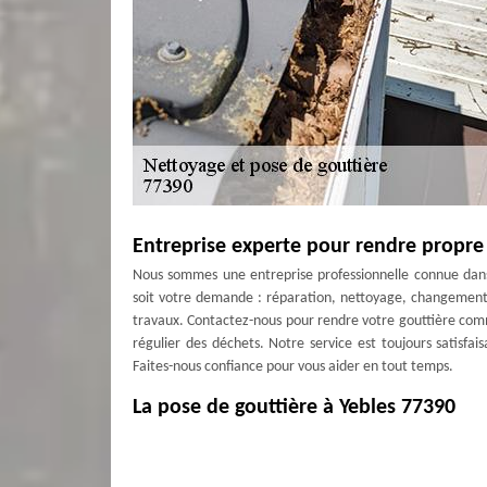
Entreprise experte pour rendre propre
Nous sommes une entreprise professionnelle connue dans 
soit votre demande : réparation, nettoyage, changement,
travaux. Contactez-nous pour rendre votre gouttière com
régulier des déchets. Notre service est toujours satisfai
Faites-nous confiance pour vous aider en tout temps.
La pose de gouttière à Yebles 77390
Nos couvreurs zingueurs sont spécialisés pour effectuer 
Notre équipe maitrise cet art et travaille avec rapidité 
grâce à nos nombreuses années d’expérience pour ce tra