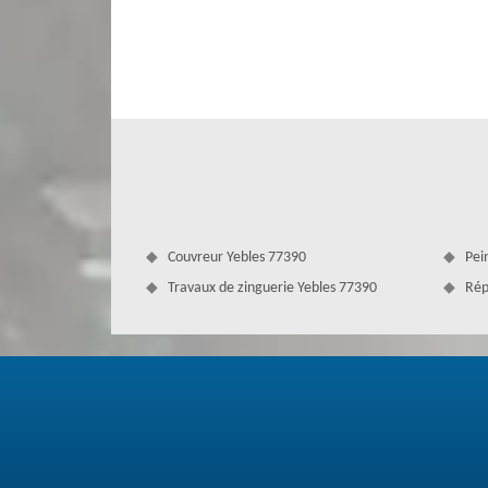
vous satisfaire. Où que vous soyez dans la ville, nous p
Antoine ne vous décevra point.
Couvreur Yebles 77390
Pei
Travaux de zinguerie Yebles 77390
Rép
Une réparation de gouttière performa
Les intempéries qui passent toute l’année à Yebles peuven
être en mauvais état, elle ne peut plus fonctionner 
anormales sur votre gouttière, pensez de contacter des 
réparation de gouttière est très importante pour éviter