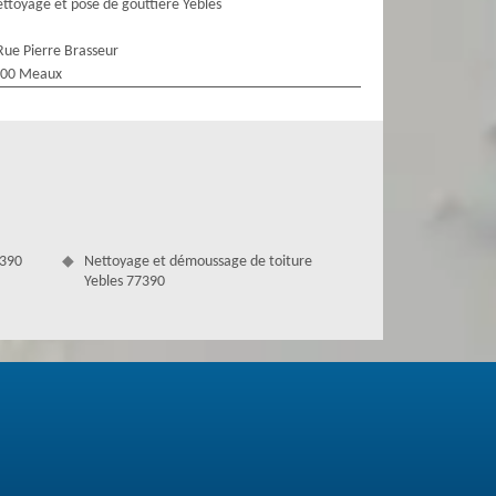
ttoyage et pose de gouttière Yebles
Rue Pierre Brasseur
100 Meaux
7390
Nettoyage et démoussage de toiture
Yebles 77390