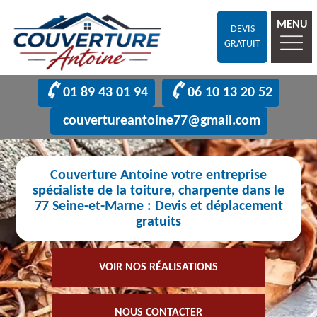
MENU
DEVIS
GRATUIT
01 89 43 01 94
06 10 13 20 52
couvertureantoine77@gmail.com
Couverture Antoine votre entreprise
spécialiste de la toiture, charpente dans le
77 Seine-et-Marne : Devis et déplacement
gratuits
VOIR NOS RÉALISATIONS
NOUS CONTACTER