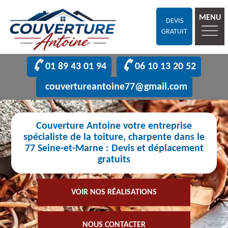
MENU
DEVIS
GRATUIT
01 89 43 01 94
06 10 13 20 52
couvertureantoine77@gmail.com
Couverture Antoine votre entreprise
spécialiste de la toiture, charpente dans le
77 Seine-et-Marne : Devis et déplacement
gratuits
VOIR NOS RÉALISATIONS
NOUS CONTACTER