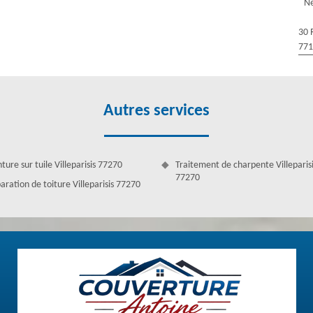
Ne
t qualifiée. Quel que soit le contenu de votre projet en travaux de
30 
77
Autres services
ture sur tuile Villeparisis 77270
Traitement de charpente Villeparis
77270
aration de toiture Villeparisis 77270
illeparisis
onner correctement et assurer son rôle de protection. Sur ce, les eaux
rs. Pourtant, cela risque de créer un problème grave pour finir jusqu’à
nt de la gouttière si vous constatez qu’elle n’est plus en mesure
e Antoine réalise ce travail si vous avez prévu ce type de projet.