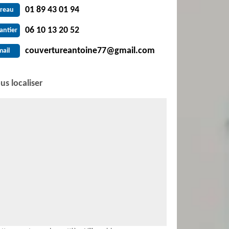
01 89 43 01 94
reau
06 10 13 20 52
antier
couvertureantoine77@gmail.com
mail
us localiser