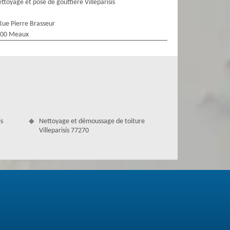
ttoyage et pose de gouttière Villeparisis
Rue Pierre Brasseur
100 Meaux
is
Nettoyage et démoussage de toiture
Villeparisis 77270