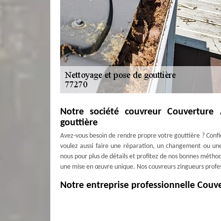
Notre société couvreur Couverture 
gouttière
Avez-vous besoin de rendre propre votre gouttière ? Confi
voulez aussi faire une réparation, un changement ou une
nous pour plus de détails et profitez de nos bonnes métho
une mise en œuvre unique. Nos couvreurs zingueurs professio
Notre entreprise professionnelle Couve
La gouttière doit être chouchoutée pour qu’elle puisse a
faire pour nettoyer, réparer, changer ou poser votre go
réputée en ville de Villeparisis, nous expertisons tous c