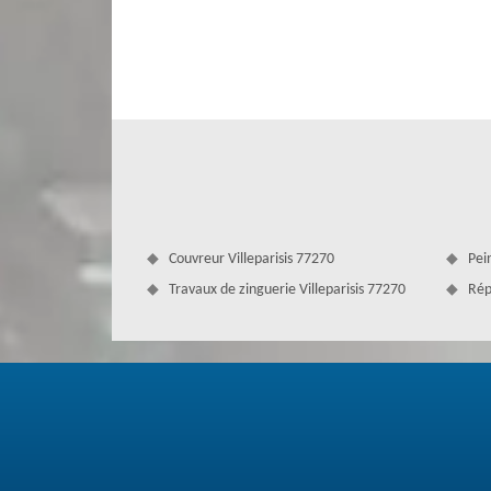
avec beaucoup d’attention avec une équipe bien formée e
gouttière, nous pouvons faire l’étude nécessaire.
Couvreur Villeparisis 77270
Pein
Travaux de zinguerie Villeparisis 77270
Rép
Période de changement de gouttière – V
Si votre gouttière est détruite, elle ne peut plus foncti
peuvent se répandre partout, voire à l’intérieur de vos mu
l’effondrement du bâtiment. Il faut passer au changeme
d’assurer sa responsabilité. Notre entreprise Couvertur