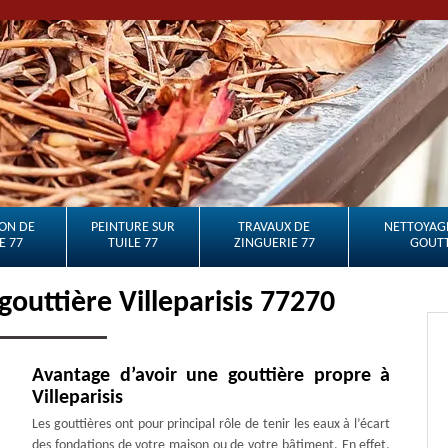
ON DE
PEINTURE SUR
TRAVAUX DE
NETTOYAGE
E 77
TUILE 77
ZINGUERIE 77
GOUTT
gouttière Villeparisis 77270
Avantage d’avoir une gouttière propre à
Villeparisis
Les gouttières ont pour principal rôle de tenir les eaux à l’écart
des fondations de votre maison ou de votre bâtiment. En effet,