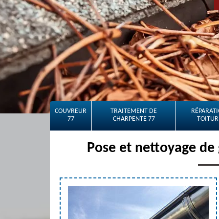
COUVREUR
TRAITEMENT DE
RÉPARATI
77
CHARPENTE 77
TOITUR
Pose et nettoyage de 