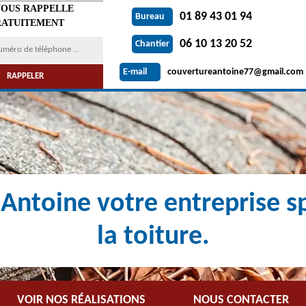
VOUS RAPPELLE
01 89 43 01 94
Bureau
ATUITEMENT
06 10 13 20 52
Chantier
couvertureantoine77@gmail.com
E-mail
Antoine votre entreprise sp
la toiture.
VOIR NOS RÉALISATIONS
NOUS CONTACTER