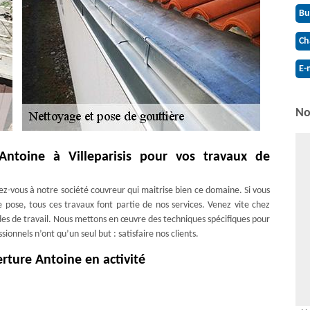
Bu
Ch
E-
No
Antoine à Villeparisis pour vos travaux de
ez-vous à notre société couvreur qui maitrise bien ce domaine. Si vous
 pose, tous ces travaux font partie de nos services. Venez vite chez
des de travail. Nous mettons en œuvre des techniques spécifiques pour
nnels n’ont qu’un seul but : satisfaire nos clients.
rture Antoine en activité
ssurément tenir son rôle pour votre maison. Si vous ne savez pas quoi
uttière, n’hésitez pas de nous contacter. Entreprise spécialisée et
es travaux tout en respectant les normes en vigueur. Nous travaillons