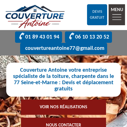
MENU
DEVIS
GRATUIT
01 89 43 01 94
06 10 13 20 52
couvertureantoine77@gmail.com
Couverture Antoine votre entreprise
spécialiste de la toiture, charpente dans le
77 Seine-et-Marne : Devis et déplacement
gratuits
VOIR NOS RÉALISATIONS
NOUS CONTACTER