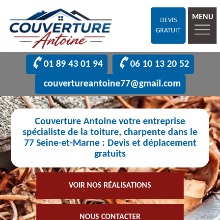
MENU
DEVIS
GRATUIT
01 89 43 01 94
06 10 13 20 52
couvertureantoine77@gmail.com
Couverture Antoine votre entreprise
spécialiste de la toiture, charpente dans le
77 Seine-et-Marne : Devis et déplacement
gratuits
VOIR NOS RÉALISATIONS
NOUS CONTACTER