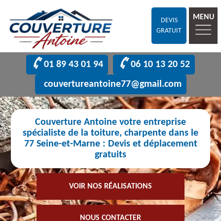
MENU
DEVIS
GRATUIT
01 89 43 01 94
06 10 13 20 52
couvertureantoine77@gmail.com
Couverture Antoine votre entreprise
spécialiste de la toiture, charpente dans le
77 Seine-et-Marne : Devis et déplacement
gratuits
VOIR NOS RÉALISATIONS
NOUS CONTACTER