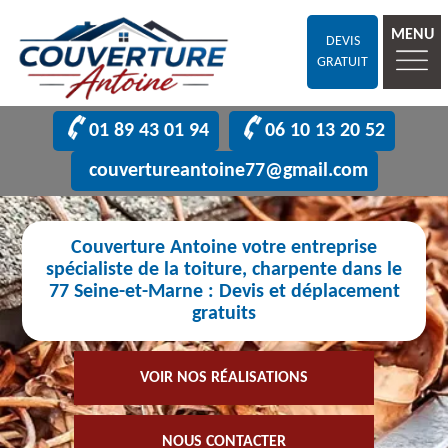
MENU
DEVIS
GRATUIT
01 89 43 01 94
06 10 13 20 52
couvertureantoine77@gmail.com
Couverture Antoine votre entreprise
spécialiste de la toiture, charpente dans le
77 Seine-et-Marne : Devis et déplacement
gratuits
VOIR NOS RÉALISATIONS
NOUS CONTACTER