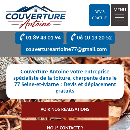
MENU
DEVIS
GRATUIT
01 89 43 01 94
06 10 13 20 52
couvertureantoine77@gmail.com
Couverture Antoine votre entreprise
spécialiste de la toiture, charpente dans le
77 Seine-et-Marne : Devis et déplacement
gratuits
VOIR NOS RÉALISATIONS
NOUS CONTACTER