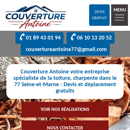
MENU
DEVIS
GRATUIT
01 89 43 01 94
06 10 13 20 52
couvertureantoine77@gmail.com
Couverture Antoine votre entreprise
spécialiste de la toiture, charpente dans le
77 Seine-et-Marne : Devis et déplacement
gratuits
VOIR NOS RÉALISATIONS
NOUS CONTACTER