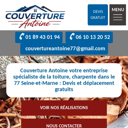
MENU
DEVIS
GRATUIT
01 89 43 01 94
06 10 13 20 52
couvertureantoine77@gmail.com
Couverture Antoine votre entreprise
spécialiste de la toiture, charpente dans le
77 Seine-et-Marne : Devis et déplacement
gratuits
VOIR NOS RÉALISATIONS
NOUS CONTACTER