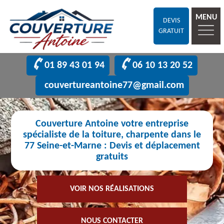
MENU
DEVIS
GRATUIT
01 89 43 01 94
06 10 13 20 52
couvertureantoine77@gmail.com
Couverture Antoine votre entreprise
spécialiste de la toiture, charpente dans le
77 Seine-et-Marne : Devis et déplacement
gratuits
VOIR NOS RÉALISATIONS
NOUS CONTACTER