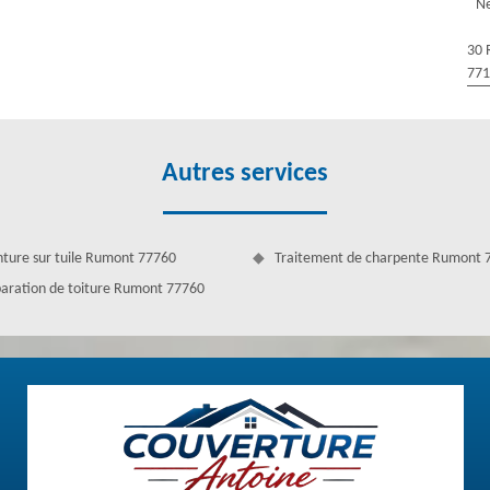
Ne
e Antoine réalise ce travail si vous avez prévu ce type de projet.
30 
77
Autres services
nture sur tuile Rumont 77760
Traitement de charpente Rumont 
aration de toiture Rumont 77760
toine sur 77760
otre maison. Notre entreprise possède des zingueurs et couvreurs
s dans ce travail. N’hésitez pas de nous appeler à l’immédiat pour une
ouvons intervenir chez vous même pour un projet à l’improviste. Vous
de de travail spécifique. En tout cas, pour l’achat de votre gouttière