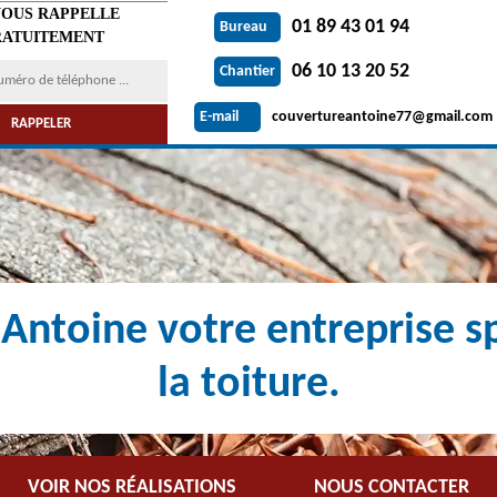
VOUS RAPPELLE
01 89 43 01 94
Bureau
ATUITEMENT
06 10 13 20 52
Chantier
couvertureantoine77@gmail.com
E-mail
Antoine votre entreprise sp
la toiture.
VOIR NOS RÉALISATIONS
NOUS CONTACTER