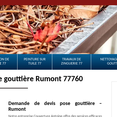
ON DE
PEINTURE SUR
TRAVAUX DE
NETTOYAGE
E 77
TUILE 77
ZINGUERIE 77
GOUTT
e gouttière Rumont 77760
Demande de devis pose gouttière –
Rumont
Notre entreprise Couverture Antoine offre des services efficaces