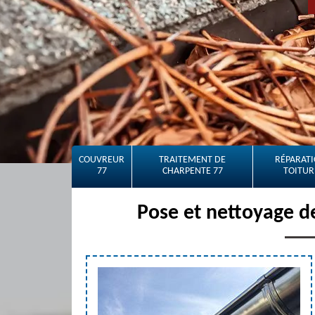
COUVREUR
TRAITEMENT DE
RÉPARATI
77
CHARPENTE 77
TOITUR
Pose et nettoyage d