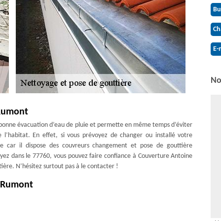
Bu
Ch
E-
No
 Rumont
e bonne évacuation d’eau de pluie et permette en même temps d’éviter
e l’habitat. En effet, si vous prévoyez de changer ou installé votre
ne car il dispose des couvreurs changement et pose de gouttière
yez dans le 77760, vous pouvez faire confiance à Couverture Antoine
ère. N’hésitez surtout pas à le contacter !
– Rumont
onner correctement et assurer son rôle de protection. Sur ce, les eaux
rs. Pourtant, cela risque de créer un problème grave pour finir jusqu’à
nt de la gouttière si vous constatez qu’elle n’est plus en mesure