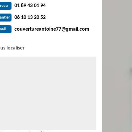
01 89 43 01 94
reau
06 10 13 20 52
antier
couvertureantoine77@gmail.com
mail
us localiser