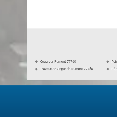
d’assurer sa responsabilité. Notre entreprise Couvertur
Contactez-nous quand vous en aurez besoin.
Couvreur Rumont 77760
Pei
Travaux de zinguerie Rumont 77760
Rép
La pose de gouttière de Couverture An
Contactez-nous pour faire la pose de gouttière sur v
professionnels qui ont de l’expérience de plusieurs année
urgence ou une intervention ponctuelle. En effet, nous p
allez sûrement avoir une satisfaction grâce à notre métho