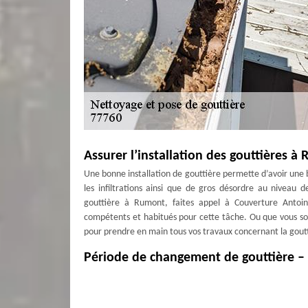
Assurer l’installation des gouttières à
Une bonne installation de gouttière permette d’avoir un
les infiltrations ainsi que de gros désordre au niveau d
gouttière à Rumont, faites appel à Couverture Antoi
compétents et habitués pour cette tâche. Ou que vous so
pour prendre en main tous vos travaux concernant la goutti
Période de changement de gouttière 
Si votre gouttière est détruite, elle ne peut plus foncti
peuvent se répandre partout, voire à l’intérieur de vos mu
l’effondrement du bâtiment. Il faut passer au changeme