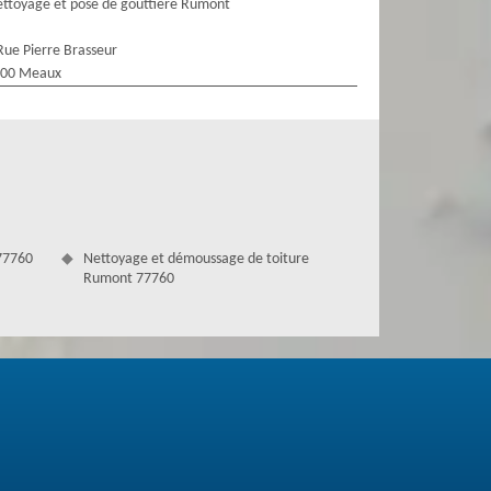
ttoyage et pose de gouttière Rumont
Rue Pierre Brasseur
100 Meaux
77760
Nettoyage et démoussage de toiture
Rumont 77760