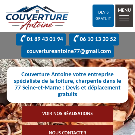
MENU
DEVIS
GRATUIT
01 89 43 01 94
06 10 13 20 52
couvertureantoine77@gmail.com
Couverture Antoine votre entreprise
spécialiste de la toiture, charpente dans le
77 Seine-et-Marne : Devis et déplacement
gratuits
VOIR NOS RÉALISATIONS
NOUS CONTACTER