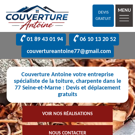
MENU
DEVIS
GRATUIT
01 89 43 01 94
06 10 13 20 52
couvertureantoine77@gmail.com
Couverture Antoine votre entreprise
spécialiste de la toiture, charpente dans le
77 Seine-et-Marne : Devis et déplacement
gratuits
VOIR NOS RÉALISATIONS
NOUS CONTACTER