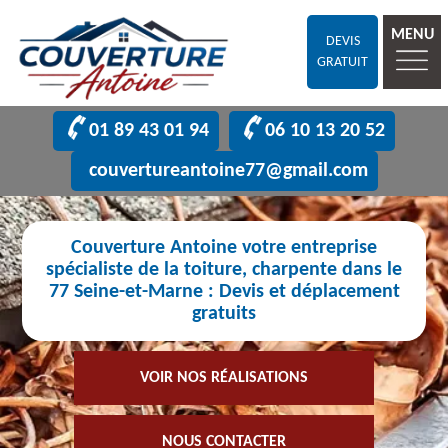
MENU
DEVIS
GRATUIT
01 89 43 01 94
06 10 13 20 52
couvertureantoine77@gmail.com
Couverture Antoine votre entreprise
spécialiste de la toiture, charpente dans le
77 Seine-et-Marne : Devis et déplacement
gratuits
VOIR NOS RÉALISATIONS
NOUS CONTACTER