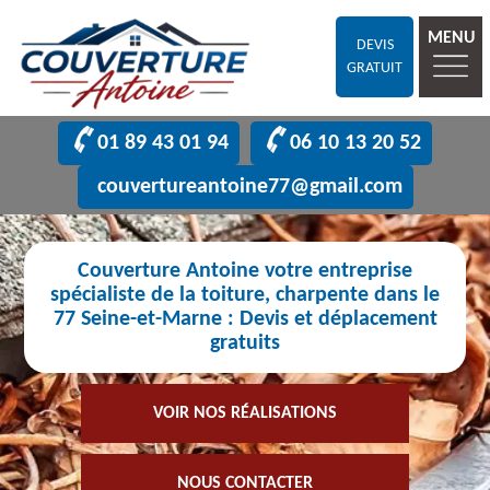
MENU
DEVIS
GRATUIT
01 89 43 01 94
06 10 13 20 52
couvertureantoine77@gmail.com
Couverture Antoine votre entreprise
spécialiste de la toiture, charpente dans le
77 Seine-et-Marne : Devis et déplacement
gratuits
VOIR NOS RÉALISATIONS
NOUS CONTACTER