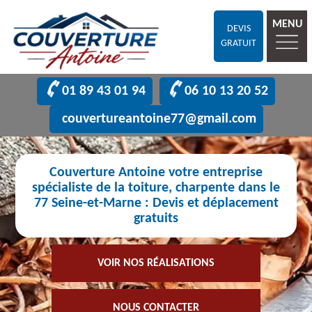
MENU
DEVIS
GRATUIT
01 89 43 01 94
06 10 13 20 52
couvertureantoine77@gmail.com
Couverture Antoine votre entreprise
spécialiste de la toiture, charpente dans le
77 Seine-et-Marne : Devis et déplacement
gratuits
VOIR NOS RÉALISATIONS
NOUS CONTACTER