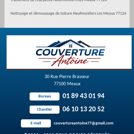
Traitement de charpente Neufmontiers Les Meaux 77124
Nettoyage et démoussage de toiture Neufmontiers Les Meaux 77124
30 Rue Pierre Brasseur
77100 Meaux
01 89 43 01 94
Bureau
06 10 13 20 52
Chantier
couvertureantoine77@gmail.com
E-mail