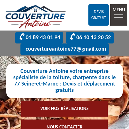
MENU
DEVIS
GRATUIT
01 89 43 01 94
06 10 13 20 52
couvertureantoine77@gmail.com
Couverture Antoine votre entreprise
spécialiste de la toiture, charpente dans le
77 Seine-et-Marne : Devis et déplacement
gratuits
VOIR NOS RÉALISATIONS
NOUS CONTACTER