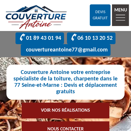
MENU
DEVIS
GRATUIT
01 89 43 01 94
06 10 13 20 52
couvertureantoine77@gmail.com
Couverture Antoine votre entreprise
spécialiste de la toiture, charpente dans le
77 Seine-et-Marne : Devis et déplacement
gratuits
VOIR NOS RÉALISATIONS
NOUS CONTACTER