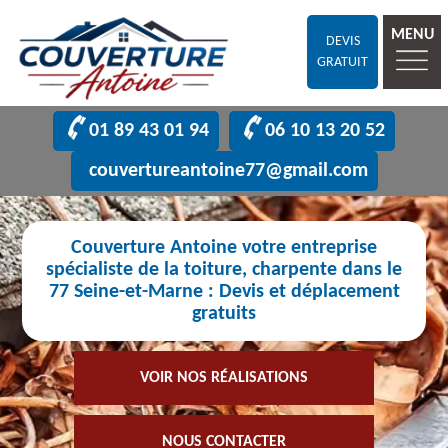
MENU
DEVIS
GRATUIT
01 89 43 01 94
06 10 13 20 52
couvertureantoine77@gmail.com
Couverture Antoine votre entreprise
spécialiste de la toiture, charpente dans le
77 Seine-et-Marne : Devis et déplacement
gratuits
VOIR NOS RÉALISATIONS
NOUS CONTACTER