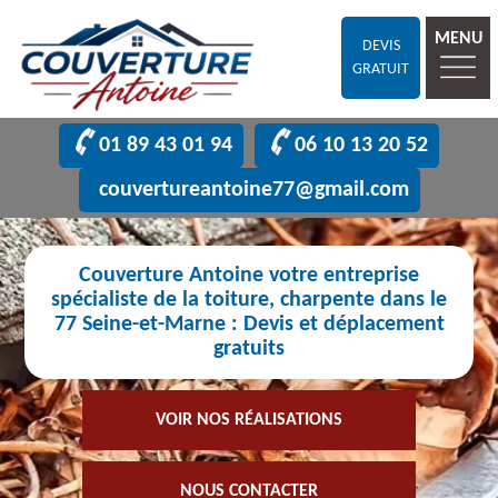
MENU
DEVIS
GRATUIT
01 89 43 01 94
06 10 13 20 52
couvertureantoine77@gmail.com
Couverture Antoine votre entreprise
spécialiste de la toiture, charpente dans le
77 Seine-et-Marne : Devis et déplacement
gratuits
VOIR NOS RÉALISATIONS
NOUS CONTACTER