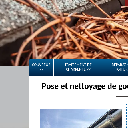
COUVREUR
TRAITEMENT DE
RÉPARATI
77
CHARPENTE 77
TOITUR
Pose et nettoyage de go