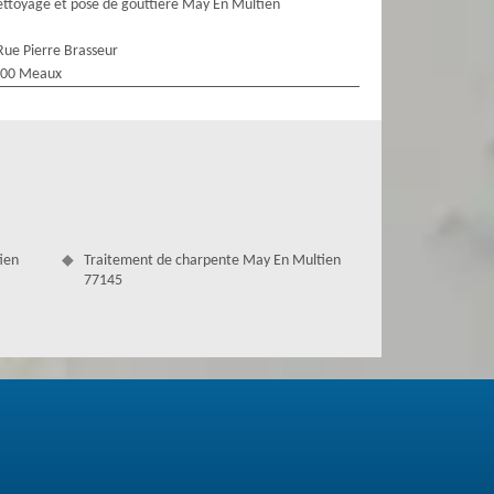
ttoyage et pose de gouttière May En Multien
Rue Pierre Brasseur
100 Meaux
ien
Traitement de charpente May En Multien
77145