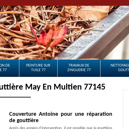
ON DE
PEINTURE SUR
TRAVAUX DE
NETTOYAGE
E 77
TUILE 77
ZINGUERIE 77
GOUTT
uttière May En Multien 77145
Couverture Antoine pour une réparation
de gouttière
Après des années d’intervention, il est possible que la gouttière