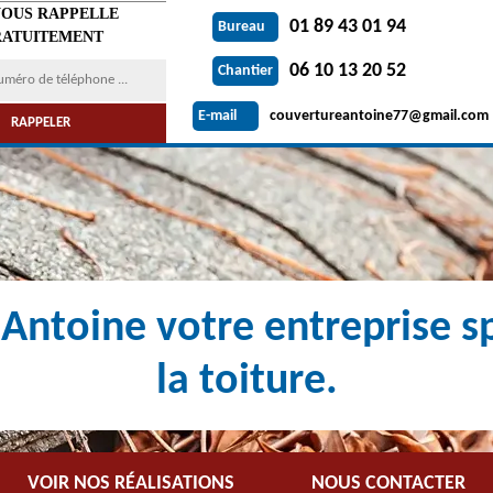
VOUS RAPPELLE
01 89 43 01 94
Bureau
ATUITEMENT
06 10 13 20 52
Chantier
couvertureantoine77@gmail.com
E-mail
Antoine votre entreprise sp
la toiture.
VOIR NOS RÉALISATIONS
NOUS CONTACTER