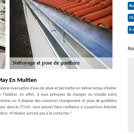
Bu
Ch
E-
No
 May En Multien
e bonne évacuation d’eau de pluie et permette en même temps d’éviter
e l’habitat. En effet, si vous prévoyez de changer ou installé votre
ntoine car il dispose des couvreurs changement et pose de gouttière
yez dans le 77145, vous pouvez faire confiance à Couverture Antoine
ère. N’hésitez surtout pas à le contacter !
ouverture Antoine
uré sur votre maison, il ne faut pas négliger de faire le nettoyage de