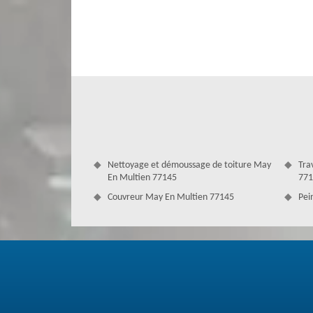
gouttière. Avant que la période de neige arrive, il faut fa
taches de fluides, ainsi qu’ôter les mousses et les cha
entreprise pour y procéder. Nous perfectionnons le nettoya
Nettoyage et démoussage de toiture May
Tra
En Multien 77145
771
Couvreur May En Multien 77145
Pei
Notre société couvreur Couverture A
gouttière
Avez-vous besoin de rendre propre votre gouttière ? Confi
voulez aussi faire une réparation, un changement ou une