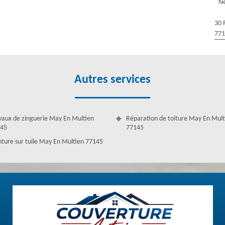
Ne
ire un vidage de tous les débris des végétaux à l’intérieur, frotter les
mpignons. Si vous avez le besoin de les faire, contactez vite notre
30 
ge des gouttières qu’elles soient en zinc ou PVC.
77
Autres services
vaux de zinguerie May En Multien
Réparation de toiture May En Mult
45
77145
nture sur tuile May En Multien 77145
ntoine à May En Multien pour vos travaux de
ez-vous à notre société couvreur qui maitrise bien ce domaine. Si vous
 pose, tous ces travaux font partie de nos services. Venez vite chez