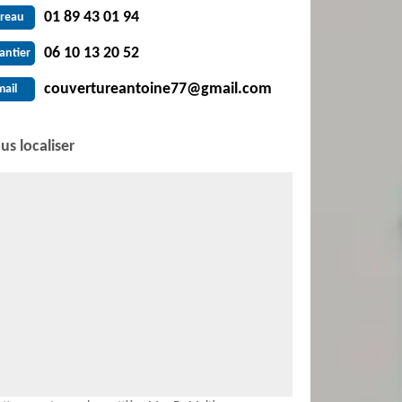
01 89 43 01 94
reau
06 10 13 20 52
antier
couvertureantoine77@gmail.com
mail
us localiser