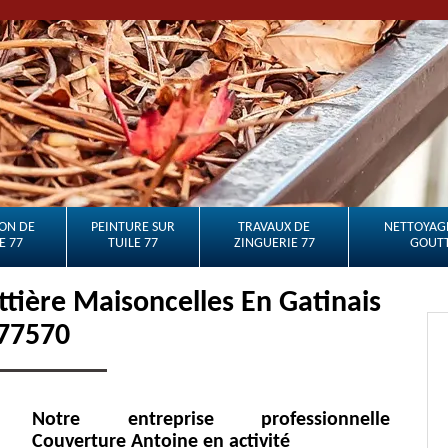
ON DE
PEINTURE SUR
TRAVAUX DE
NETTOYAGE
E 77
TUILE 77
ZINGUERIE 77
GOUTT
ttière Maisoncelles En Gatinais
77570
Notre entreprise professionnelle
Couverture Antoine en activité