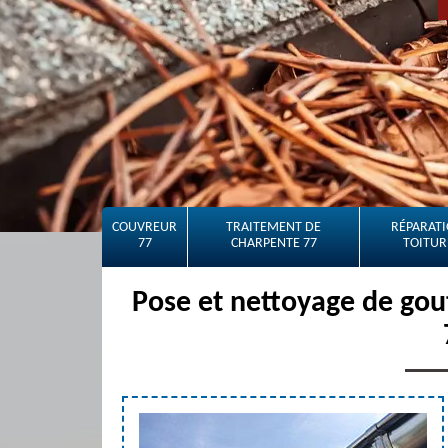
COUVREUR
TRAITEMENT DE
RÉPARATI
77
CHARPENTE 77
TOITUR
Pose et nettoyage de gou