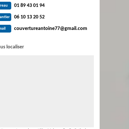
01 89 43 01 94
reau
06 10 13 20 52
antier
couvertureantoine77@gmail.com
mail
us localiser