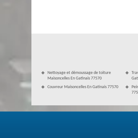
rôles. Si votre système n’est pas protégé par une peintur
gouttière est déjà endommagée et non récupérable suite à
entreprise Couverture Antoine peut vous aider à faire 
Maisoncelles En Gatinais et environs.
Nettoyage et démoussage de toiture
Tra
Maisoncelles En Gatinais 77570
Gat
Couvreur Maisoncelles En Gatinais 77570
Pei
775
Avoir un devis changement de gouttièr
Avec nos couvreurs zingueurs qualifiés, vos projets seront
spécifiques, notre réputation ainsi que notre style de tra