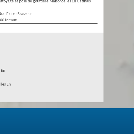
ttoyage et pose de gouttière Maisoncelles En Gatinais
Rue Pierre Brasseur
100 Meaux
 En
lles En