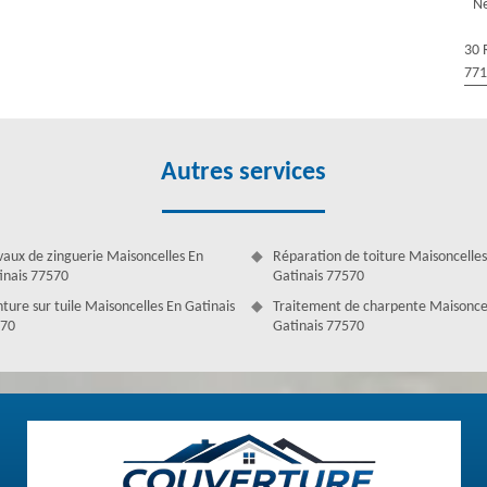
Ne
e, il vaut mieux nettoyer plus souvent cet élément. Au pire, si votre
 des agressions extérieures, il faut passer à son remplacement. Notre
30 
la réalisation de votre projet. Nous pouvons intervenir dans tout
77
Autres services
vaux de zinguerie Maisoncelles En
Réparation de toiture Maisoncelles
inais 77570
Gatinais 77570
nture sur tuile Maisoncelles En Gatinais
Traitement de charpente Maisonce
70
Gatinais 77570
e gratuit – 77570
 bien traités et vous allez sûrement être satisfaits grâce à nos outils
vail qui impressionne toujours les clients à Maisoncelles En Gatinais.