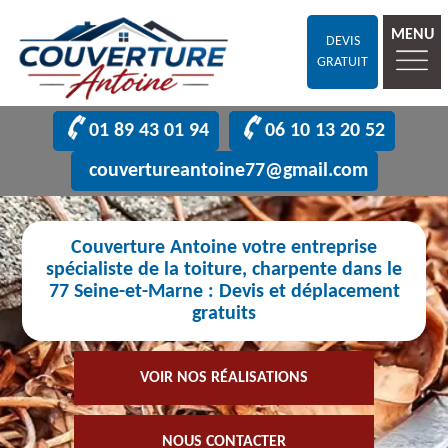
MENU
DEVIS
GRATUIT
01 89 43 01 94
06 10 13 20 52
couvertureantoine77@gmail.com
Couverture Antoine votre entreprise
spécialiste de la toiture, charpente dans le
77 Seine-et-Marne : Devis et déplacement
gratuits
VOIR NOS RÉALISATIONS
NOUS CONTACTER