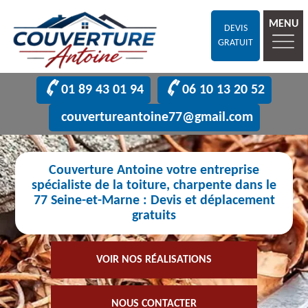
MENU
DEVIS
GRATUIT
01 89 43 01 94
06 10 13 20 52
couvertureantoine77@gmail.com
Couverture Antoine votre entreprise
spécialiste de la toiture, charpente dans le
77 Seine-et-Marne : Devis et déplacement
gratuits
VOIR NOS RÉALISATIONS
NOUS CONTACTER