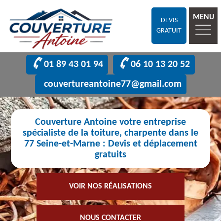
MENU
DEVIS
GRATUIT
01 89 43 01 94
06 10 13 20 52
couvertureantoine77@gmail.com
Couverture Antoine votre entreprise
spécialiste de la toiture, charpente dans le
77 Seine-et-Marne : Devis et déplacement
gratuits
VOIR NOS RÉALISATIONS
NOUS CONTACTER