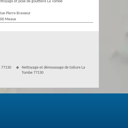
ttoyage et pose de gouttière La Tombe
Rue Pierre Brasseur
100 Meaux
e 77130
Nettoyage et démoussage de toiture La
Tombe 77130