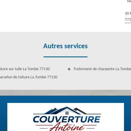
Ne
nnels n’ont qu’un seul but : satisfaire nos clients.
30 
77
Autres services
nture sur tuile La Tombe 77130
Traitement de charpente La Tomb
aration de toiture La Tombe 77130
 La Tombe
onner correctement et assurer son rôle de protection. Sur ce, les eaux
rs. Pourtant, cela risque de créer un problème grave pour finir jusqu’à
nt de la gouttière si vous constatez qu’elle n’est plus en mesure
e Antoine réalise ce travail si vous avez prévu ce type de projet.