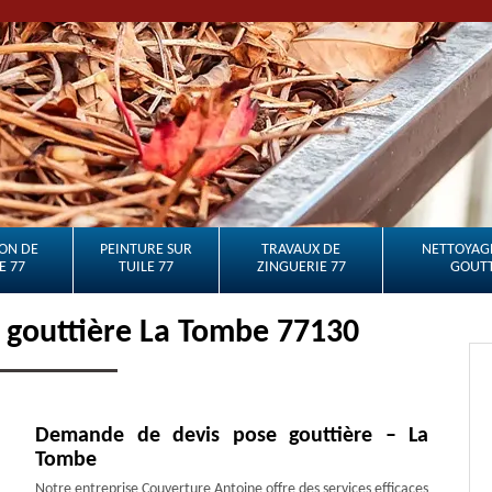
ON DE
PEINTURE SUR
TRAVAUX DE
NETTOYAGE
E 77
TUILE 77
ZINGUERIE 77
GOUTT
 gouttière La Tombe 77130
Demande de devis pose gouttière – La
Tombe
Notre entreprise Couverture Antoine offre des services efficaces