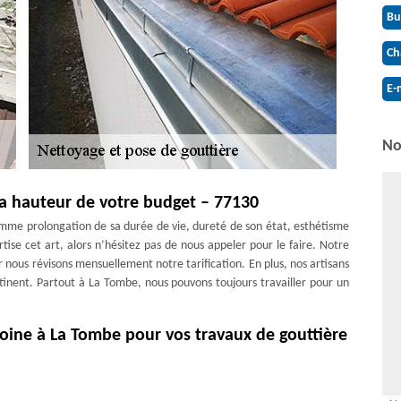
Bu
Ch
E-
No
la hauteur de votre budget – 77130
mme prolongation de sa durée de vie, dureté de son état, esthétisme
tise cet art, alors n’hésitez pas de nous appeler pour le faire. Notre
r nous révisons mensuellement notre tarification. En plus, nos artisans
rtinent. Partout à La Tombe, nous pouvons toujours travailler pour un
oine à La Tombe pour vos travaux de gouttière
ez-vous à notre société couvreur qui maitrise bien ce domaine. Si vous
 pose, tous ces travaux font partie de nos services. Venez vite chez
des de travail. Nous mettons en œuvre des techniques spécifiques pour