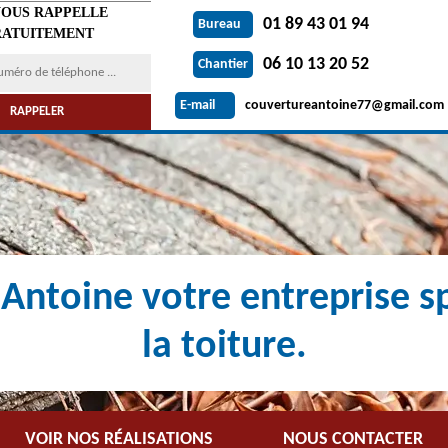
VOUS RAPPELLE
01 89 43 01 94
Bureau
ATUITEMENT
06 10 13 20 52
Chantier
couvertureantoine77@gmail.com
E-mail
Antoine votre entreprise sp
la toiture.
VOIR NOS RÉALISATIONS
NOUS CONTACTER