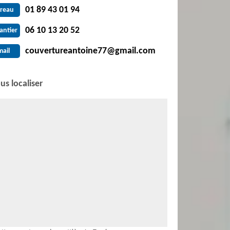
01 89 43 01 94
reau
06 10 13 20 52
antier
couvertureantoine77@gmail.com
mail
us localiser