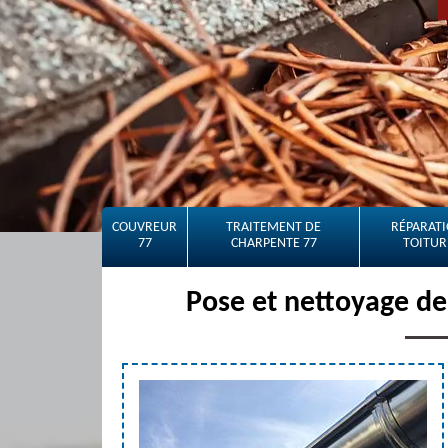
COUVREUR
TRAITEMENT DE
RÉPARATI
77
CHARPENTE 77
TOITUR
Pose et nettoyage de