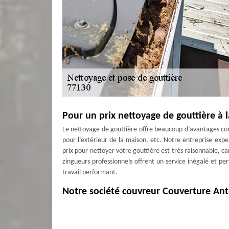
Pour un prix nettoyage de gouttière à 
Le nettoyage de gouttière offre beaucoup d’avantages co
pour l’extérieur de la maison, etc. Notre entreprise exper
prix pour nettoyer votre gouttière est très raisonnable, ca
zingueurs professionnels offrent un service inégalé et pe
travail performant.
Notre société couvreur Couverture Ant
Avez-vous besoin de rendre propre votre gouttière ? Confi
voulez aussi faire une réparation, un changement ou une
nous pour plus de détails et profitez de nos bonnes métho