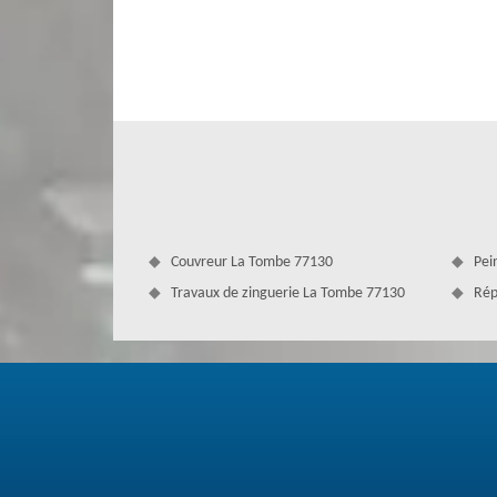
une mise en œuvre unique. Nos couvreurs zingueurs professio
Couvreur La Tombe 77130
Pei
Travaux de zinguerie La Tombe 77130
Rép
Période de changement de gouttière –
Si votre gouttière est détruite, elle ne peut plus foncti
peuvent se répandre partout, voire à l’intérieur de vos mu
l’effondrement du bâtiment. Il faut passer au changeme
d’assurer sa responsabilité. Notre entreprise Couvertur
Contactez-nous quand vous en aurez besoin.