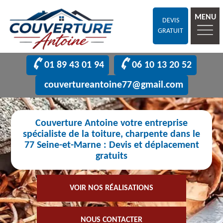
MENU
DEVIS
GRATUIT
01 89 43 01 94
06 10 13 20 52
couvertureantoine77@gmail.com
Couverture Antoine votre entreprise
spécialiste de la toiture, charpente dans le
77 Seine-et-Marne : Devis et déplacement
gratuits
VOIR NOS RÉALISATIONS
NOUS CONTACTER