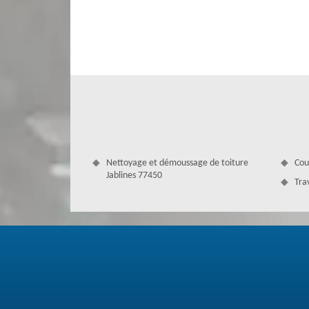
Alors, profitez vite de ce service avec un bon rapport q
formés pour ne pas décevoir nos clients.
Nettoyage et démoussage de toiture
Cou
Jablines 77450
Tra
Notre société couvreur au service dans
Nous sommes une société couvreur qui est spécialisée 
changement ou pose sont dans nos services. Nous disposon
sont toujours satisfaisantes puisqu’ils sont sérieux, p
gouttières, nous allons les traiter plus que vous ne l’att