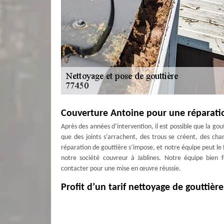
Couverture Antoine pour une réparatio
Après des années d’intervention, il est possible que la g
que des joints s’arrachent, des trous se créent, des ch
réparation de gouttière s’impose, et notre équipe peut le f
notre société couvreur à Jablines. Notre équipe bien 
contacter pour une mise en œuvre réussie.
Profit d’un tarif nettoyage de gouttièr
Notre entreprise possède des experts pour effectuer un 
toujours efficace partout dans le 77450 et les environs
impressionne les clients. Avec tout cela, notez bien que no