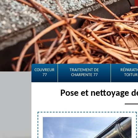
COUVREUR
TRAITEMENT DE
RÉPARATI
77
CHARPENTE 77
TOITUR
Pose et nettoyage d