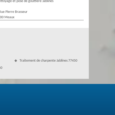
ttoyage et pose de gouttière Jablines
Rue Pierre Brasseur
100 Meaux
Traitement de charpente Jablines 77450
50