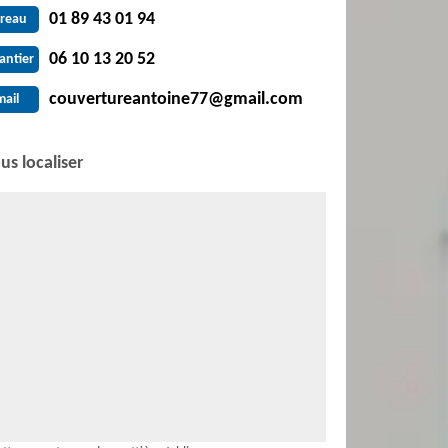
01 89 43 01 94
reau
06 10 13 20 52
antier
couvertureantoine77@gmail.com
mail
us localiser