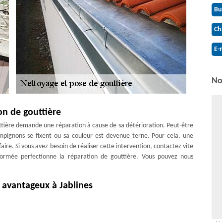
Bu
Ch
E-
No
n de gouttière
outtière demande une réparation à cause de sa détérioration. Peut-être
ampignons se fixent ou sa couleur est devenue terne. Pour cela, une
aire. Si vous avez besoin de réaliser cette intervention, contactez vite
formée perfectionne la réparation de gouttière. Vous pouvez nous
e avantageux à Jablines
nettoyage de gouttière satisfaisant. Nous garantissons un résultat
. Nous disposons également d’une manière de travail spécifique qui
tre tarif pour un nettoyage de gouttière est toujours très intéressant.