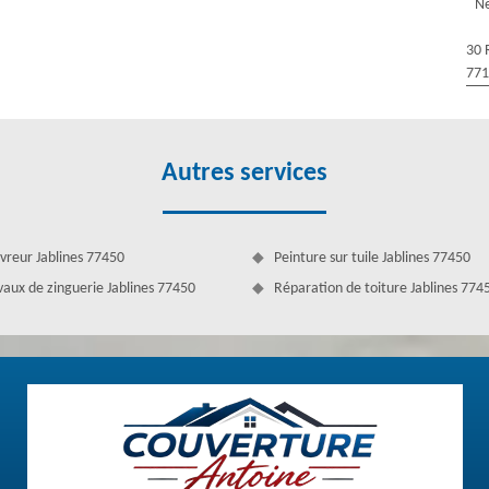
Ne
ualité-prix, vous ne serez pas déçus. Nos artisans sont régulièrement
30 
77
Autres services
vreur Jablines 77450
Peinture sur tuile Jablines 77450
vaux de zinguerie Jablines 77450
Réparation de toiture Jablines 774
 tout 77450
dans tous travaux de gouttière à Jablines. Réparation, nettoyage,
s des couvreurs zingueurs qui assurent ces travaux. Leurs prestations
onctuels et rapides. Confiez à nous tous vos projets concernant les
endiez. Faites-nous confiance pour vous aider à mener à bien toutes les