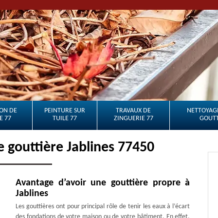
ON DE
PEINTURE SUR
TRAVAUX DE
NETTOYAGE
E 77
TUILE 77
ZINGUERIE 77
GOUTT
e gouttière Jablines 77450
Avantage d’avoir une gouttière propre à
Jablines
Les gouttières ont pour principal rôle de tenir les eaux à l’écart
des fondations de votre maison ou de votre bâtiment. En effet,