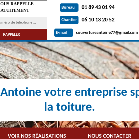
VOUS RAPPELLE
01 89 43 01 94
Bureau
ATUITEMENT
06 10 13 20 52
Chantier
couvertureantoine77@gmail.com
E-mail
Antoine votre entreprise sp
la toiture.
VOIR NOS RÉALISATIONS
NOUS CONTACTER