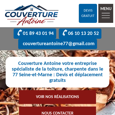
MENU
DEVIS
GRATUIT
01 89 43 01 94
06 10 13 20 52
couvertureantoine77@gmail.com
Couverture Antoine votre entreprise
spécialiste de la toiture, charpente dans le
77 Seine-et-Marne : Devis et déplacement
gratuits
VOIR NOS RÉALISATIONS
NOUS CONTACTER