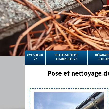
COUVREUR
TRAITEMENT DE
RÉPARATI
77
CHARPENTE 77
TOITUR
Pose et nettoyage d