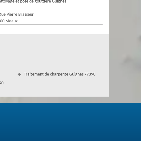
ttoyage et pose de gouttière Guignes
Rue Pierre Brasseur
100 Meaux
Traitement de charpente Guignes 77390
90