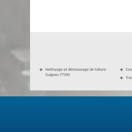
que des joints s’arrachent, des trous se créent, des ch
réparation de gouttière s’impose, et notre équipe peut le f
notre société couvreur à Guignes. Notre équipe bien 
contacter pour une mise en œuvre réussie.
Nettoyage et démoussage de toiture
Cou
Guignes 77390
Tra
Guignes : tarif pour tout budget dans 
Avez-vous besoin d’une entreprise professionnelle pour ré
dans ses environs pour vous satisfaire. Entreprise experte