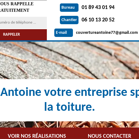
VOUS RAPPELLE
01 89 43 01 94
Bureau
ATUITEMENT
06 10 13 20 52
Chantier
couvertureantoine77@gmail.com
E-mail
Antoine votre entreprise sp
la toiture.
VOIR NOS RÉALISATIONS
NOUS CONTACTER