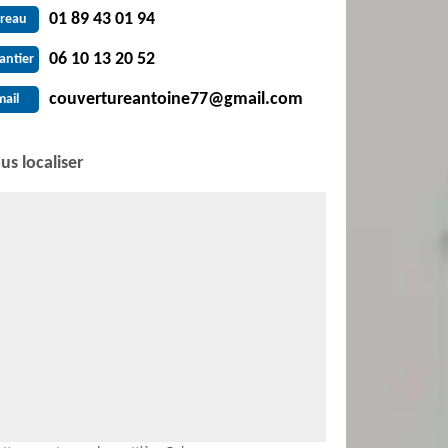
01 89 43 01 94
reau
06 10 13 20 52
antier
couvertureantoine77@gmail.com
mail
us localiser