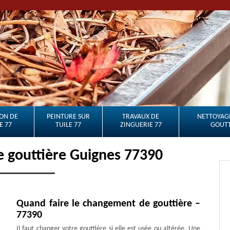
ON DE
PEINTURE SUR
TRAVAUX DE
NETTOYAGE
E 77
TUILE 77
ZINGUERIE 77
GOUTT
e gouttière Guignes 77390
Quand faire le changement de gouttière –
77390
Il faut changer votre gouttière si elle est usée ou altérée. Une