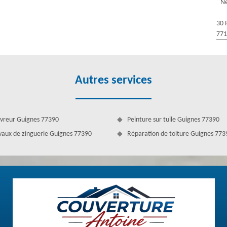
Ne
ampignons se fixent ou sa couleur est devenue terne. Pour cela, une
aire. Si vous avez besoin de réaliser cette intervention, contactez vite
30 
formée perfectionne la réparation de gouttière. Vous pouvez nous
77
Autres services
vreur Guignes 77390
Peinture sur tuile Guignes 77390
vaux de zinguerie Guignes 77390
Réparation de toiture Guignes 773
le nettoyage de gouttière
aliser le nettoyage de votre gouttière sur 77390 ? Nous nous déplaçons
 dans ce domaine, nous garantissons un résultat efficace et rapide pour