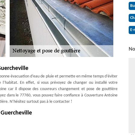
Bu
Ch
E-
No
Guercheville
e bonne évacuation d’eau de pluie et permette en même temps d’éviter
e l’habitat. En effet, si vous prévoyez de changer ou installé votre
toine car il dispose des couvreurs changement et pose de gouttière
yez dans le 77760, vous pouvez faire confiance à Couverture Antoine
ère. N’hésitez surtout pas à le contacter !
 Guercheville
ation peuvent dégrader les gouttières et les rendre défectueuse. En
re d’engager un professionnel pour effectuer la réparation de cette
andons d’engager et de demander de l’aide à Couverture Antoine. En