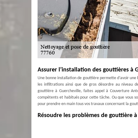
Assurer l’installation des gouttières à 
Une bonne installation de gouttière permette d’avoir un
les infiltrations ainsi que de gros désordre au niveau d
gouttière à Guercheville, faites appel à Couverture An
compétents et habitués pour cette tâche. Ou que vous so
pour prendre en main tous vos travaux concernant la goutti
Résoudre les problèmes de gouttière à
Une usure, le manque d’entretien ou la mauvaise install
effet, en cas de problème de gouttière, il est nécessai
dernière. Dans ce cas, à Guercheville, nous vous recomm