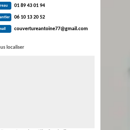
01 89 43 01 94
reau
06 10 13 20 52
antier
couvertureantoine77@gmail.com
mail
us localiser