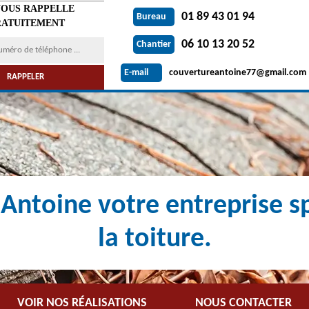
VOUS RAPPELLE
01 89 43 01 94
Bureau
ATUITEMENT
06 10 13 20 52
Chantier
couvertureantoine77@gmail.com
E-mail
Antoine votre entreprise sp
la toiture.
VOIR NOS RÉALISATIONS
NOUS CONTACTER