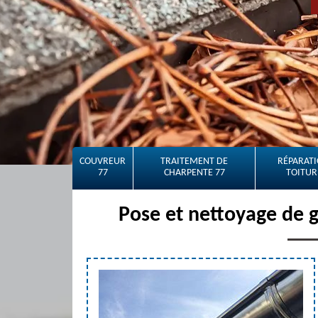
COUVREUR
TRAITEMENT DE
RÉPARATI
77
CHARPENTE 77
TOITUR
Pose et nettoyage de 