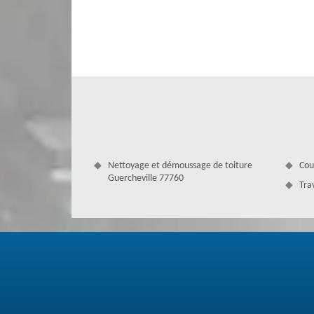
faisant appel à Couverture Antoine, il est sûr que votre g
vous pouvez disposer des couvreurs qualifiés et expériment
de remplacer votre gouttière ou si une simple réparation s
les problèmes de gouttière dans le 77760.
Nettoyage et démoussage de toiture
Cou
Guercheville 77760
Tra
Une réparation de gouttière performa
Les intempéries qui passent toute l’année à Guercheville pe
à être en mauvais état, elle ne peut plus fonctionner