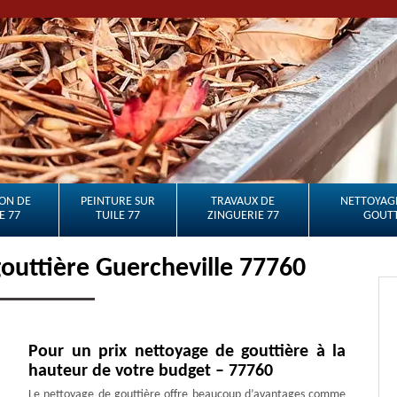
ON DE
PEINTURE SUR
TRAVAUX DE
NETTOYAGE
E 77
TUILE 77
ZINGUERIE 77
GOUTT
gouttière Guercheville 77760
Pour un prix nettoyage de gouttière à la
hauteur de votre budget – 77760
Le nettoyage de gouttière offre beaucoup d’avantages comme