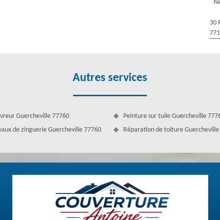
Ne
outtière est entre des bonnes mains. Aussi, grâce à Couverture Antoine,
é qui sont en mesure de vérifier et de décider s’il est plus préférable
30 
uffit. En gros, Couverture Antoine est l’entreprise idéal pour résoudre
77
Autres services
vreur Guercheville 77760
Peinture sur tuile Guercheville 777
vaux de zinguerie Guercheville 77760
Réparation de toiture Guerchevill
nte
uvent changer l’état de votre gouttière de maison. Alors, si elle vient
 convenablement. Dès que vous constatez une partie ou des pièces