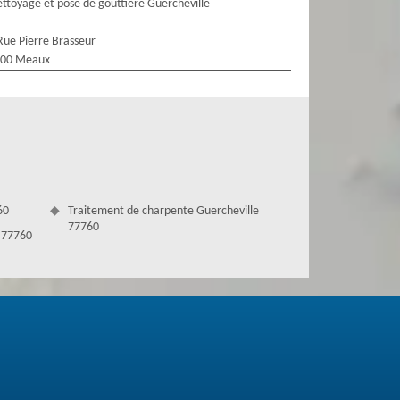
ttoyage et pose de gouttière Guercheville
Rue Pierre Brasseur
100 Meaux
60
Traitement de charpente Guercheville
77760
e 77760