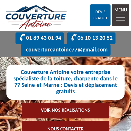
MENU
DEVIS
GRATUIT
01 89 43 01 94
06 10 13 20 52
couvertureantoine77@gmail.com
Couverture Antoine votre entreprise
spécialiste de la toiture, charpente dans le
77 Seine-et-Marne : Devis et déplacement
gratuits
VOIR NOS RÉALISATIONS
NOUS CONTACTER