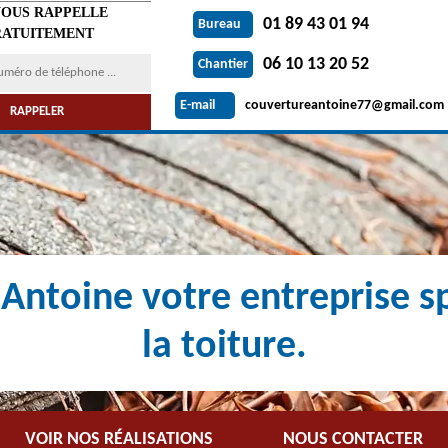
VOUS RAPPELLE
01 89 43 01 94
Bureau
ATUITEMENT
06 10 13 20 52
Chantier
couvertureantoine77@gmail.com
E-mail
Antoine votre entreprise sp
la toiture.
VOIR NOS RÉALISATIONS
NOUS CONTACTER