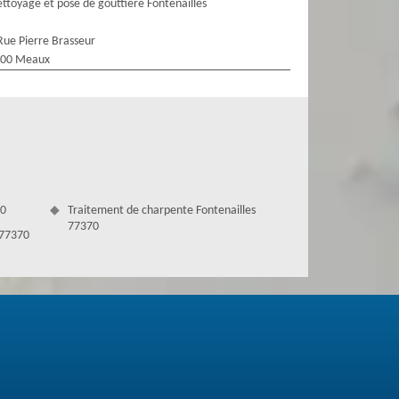
ttoyage et pose de gouttière Fontenailles
Rue Pierre Brasseur
100 Meaux
70
Traitement de charpente Fontenailles
77370
 77370