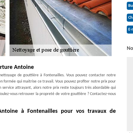
Bu
Ch
E-
No
erture Antoine
nettoyage de gouttière à Fontenailles. Vous pouvez contacter notre
n formée qui maitrise ce travail. Vous pouvez profiter notre prix pour
 service attrayant, alors notre prix reste toujours très abordable qui
 Voulez-vous retrouver la propreté de votre gouttière ? Contactez-nous
Antoine à Fontenailles pour vos travaux de
ez-vous à notre société couvreur qui maitrise bien ce domaine. Si vous
 pose, tous ces travaux font partie de nos services. Venez vite chez