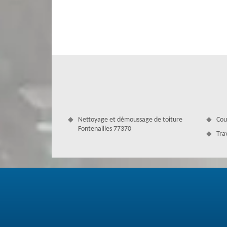
nous pour plus de détails et profitez de nos bonnes métho
une mise en œuvre unique. Nos couvreurs zingueurs professio
Nettoyage et démoussage de toiture
Cou
Fontenailles 77370
Tra
Période de changement de gouttière – 
Si votre gouttière est détruite, elle ne peut plus foncti
peuvent se répandre partout, voire à l’intérieur de vos mu
l’effondrement du bâtiment. Il faut passer au changeme
d’assurer sa responsabilité. Notre entreprise Couvertur