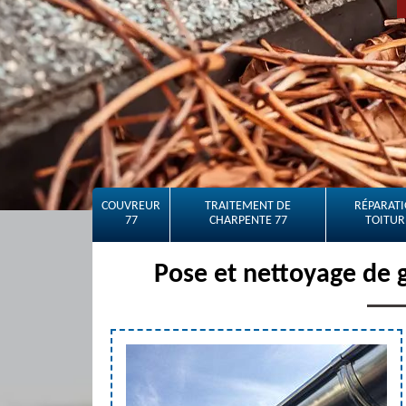
COUVREUR
TRAITEMENT DE
RÉPARATI
77
CHARPENTE 77
TOITUR
Pose et nettoyage de 