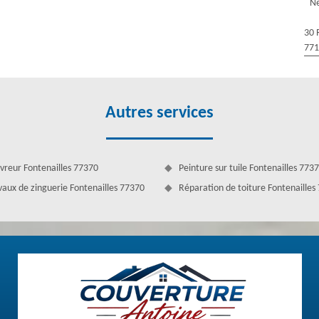
Ne
des de travail. Nous mettons en œuvre des techniques spécifiques pour
nnels n’ont qu’un seul but : satisfaire nos clients.
30 
77
Autres services
vreur Fontenailles 77370
Peinture sur tuile Fontenailles 773
vaux de zinguerie Fontenailles 77370
Réparation de toiture Fontenailles
Fontenailles
onner correctement et assurer son rôle de protection. Sur ce, les eaux
rs. Pourtant, cela risque de créer un problème grave pour finir jusqu’à
nt de la gouttière si vous constatez qu’elle n’est plus en mesure
e Antoine réalise ce travail si vous avez prévu ce type de projet.