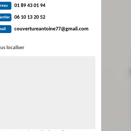
01 89 43 01 94
reau
06 10 13 20 52
antier
couvertureantoine77@gmail.com
mail
us localiser