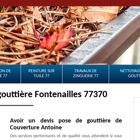
ON DE
PEINTURE SUR
TRAVAUX DE
NETTOYAGE
E 77
TUILE 77
ZINGUERIE 77
GOUTT
gouttière Fontenailles 77370
Avoir un devis pose de gouttière de
Couverture Antoine
Des services performants et de qualité vous attendent si vous