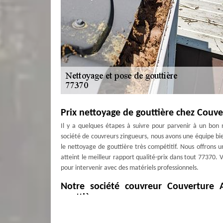
Prix nettoyage de gouttière chez Couv
Il y a quelques étapes à suivre pour parvenir à un bon 
société de couvreurs zingueurs, nous avons une équipe bie
le nettoyage de gouttière très compétitif. Nous offrons un
atteint le meilleur rapport qualité-prix dans tout 77370.
pour intervenir avec des matériels professionnels.
Notre société couvreur Couverture 
gouttière
Avez-vous besoin de rendre propre votre gouttière ? Confi
voulez aussi faire une réparation, un changement ou une