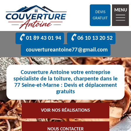
MENU
DEVIS
GRATUIT
01 89 43 01 94
06 10 13 20 52
couvertureantoine77@gmail.com
Couverture Antoine votre entreprise
spécialiste de la toiture, charpente dans le
77 Seine-et-Marne : Devis et déplacement
gratuits
VOIR NOS RÉALISATIONS
NOUS CONTACTER