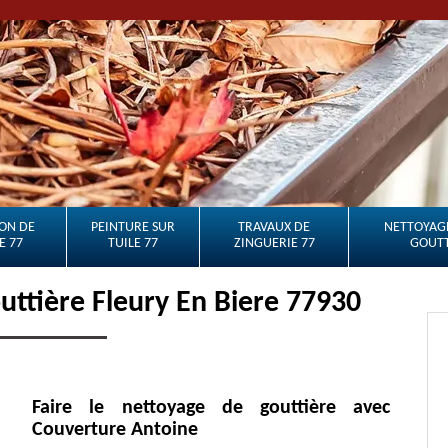
ON DE
PEINTURE SUR
TRAVAUX DE
NETTOYAGE
E 77
TUILE 77
ZINGUERIE 77
GOUTT
uttière Fleury En Biere 77930
Faire le nettoyage de gouttière avec
Couverture Antoine