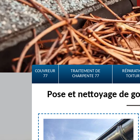
COUVREUR
TRAITEMENT DE
RÉPARATI
77
CHARPENTE 77
TOITUR
Pose et nettoyage de go