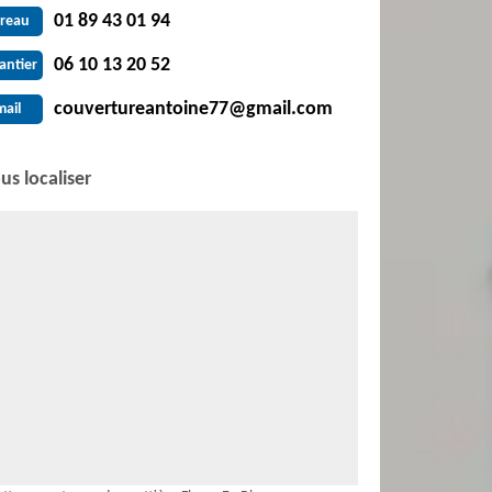
01 89 43 01 94
reau
06 10 13 20 52
antier
couvertureantoine77@gmail.com
mail
us localiser