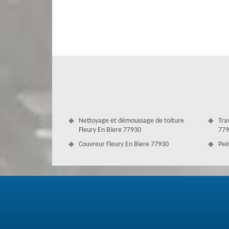
changement ou pose sont dans nos services. Nous disposon
sont toujours satisfaisantes puisqu’ils sont sérieux, p
gouttières, nous allons les traiter plus que vous ne l’att
réalisations. Où que vous soyez, nous pouvons vous aider.
Nettoyage et démoussage de toiture
Tra
Fleury En Biere 77930
779
Couvreur Fleury En Biere 77930
Pei
Procéder des travaux de changement de
Au cas où vous remarquez des trous ou fissure, des fuit
crochets, cela signifie vos gouttières sont endommagées 