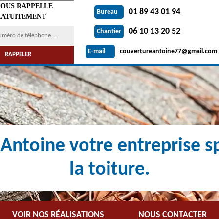
VOUS RAPPELLE
01 89 43 01 94
Bureau
ATUITEMENT
06 10 13 20 52
Chantier
couvertureantoine77@gmail.com
E-mail
Antoine votre entreprise sp
la toiture.
VOIR NOS RÉALISATIONS
NOUS CONTACTER