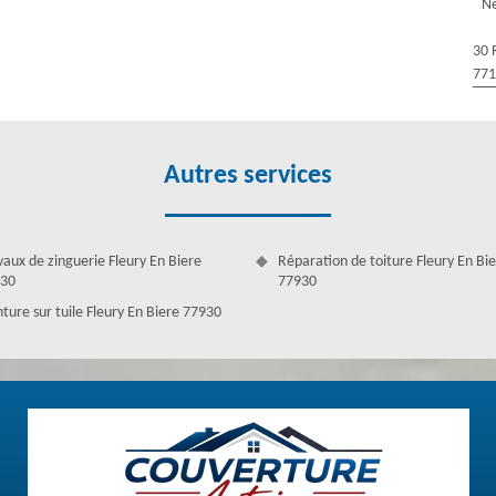
Ne
s des couvreurs zingueurs qui assurent ces travaux. Leurs prestations
onctuels et rapides. Confiez à nous tous vos projets concernant les
30 
endiez. Faites-nous confiance pour vous aider à mener à bien toutes les
77
Autres services
vaux de zinguerie Fleury En Biere
Réparation de toiture Fleury En Bi
30
77930
nture sur tuile Fleury En Biere 77930
 gouttière à Fleury En Biere
es d’eau au niveau des joints ou des éléments fragilisés comme les
et qu’elles n’assurent plus donc correctement leur rôle d’évacuation