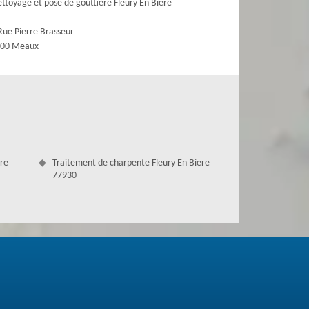
ttoyage et pose de gouttière Fleury En Biere
Rue Pierre Brasseur
100 Meaux
ere
Traitement de charpente Fleury En Biere
77930