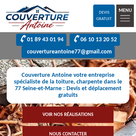
MENU
DEVIS
GRATUIT
01 89 43 01 94
06 10 13 20 52
couvertureantoine77@gmail.com
Couverture Antoine votre entreprise
spécialiste de la toiture, charpente dans le
77 Seine-et-Marne : Devis et déplacement
gratuits
VOIR NOS RÉALISATIONS
NOUS CONTACTER