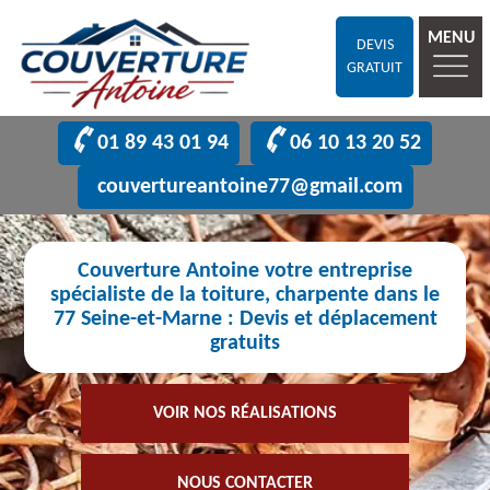
MENU
DEVIS
GRATUIT
01 89 43 01 94
06 10 13 20 52
couvertureantoine77@gmail.com
Couverture Antoine votre entreprise
spécialiste de la toiture, charpente dans le
77 Seine-et-Marne : Devis et déplacement
gratuits
VOIR NOS RÉALISATIONS
NOUS CONTACTER