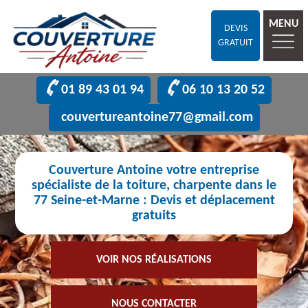
MENU
DEVIS
GRATUIT
01 89 43 01 94
06 10 13 20 52
couvertureantoine77@gmail.com
Couverture Antoine votre entreprise
spécialiste de la toiture, charpente dans le
77 Seine-et-Marne : Devis et déplacement
gratuits
VOIR NOS RÉALISATIONS
NOUS CONTACTER