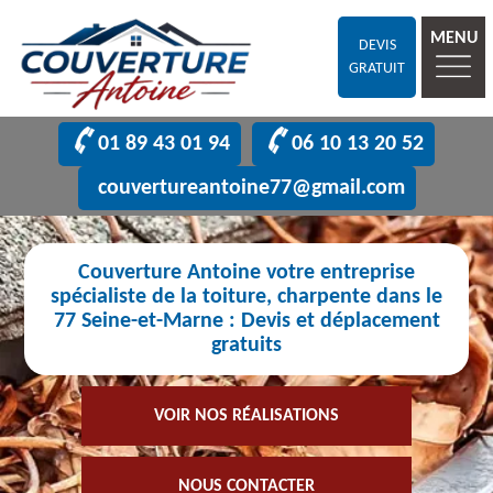
MENU
DEVIS
GRATUIT
01 89 43 01 94
06 10 13 20 52
couvertureantoine77@gmail.com
Couverture Antoine votre entreprise
spécialiste de la toiture, charpente dans le
77 Seine-et-Marne : Devis et déplacement
gratuits
VOIR NOS RÉALISATIONS
NOUS CONTACTER