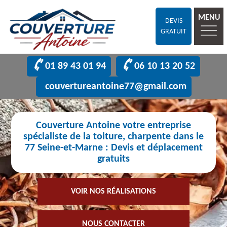
MENU
DEVIS
GRATUIT
01 89 43 01 94
06 10 13 20 52
couvertureantoine77@gmail.com
Couverture Antoine votre entreprise
spécialiste de la toiture, charpente dans le
77 Seine-et-Marne : Devis et déplacement
gratuits
VOIR NOS RÉALISATIONS
NOUS CONTACTER