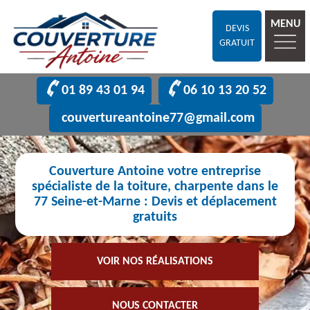
MENU
DEVIS
GRATUIT
01 89 43 01 94
06 10 13 20 52
couvertureantoine77@gmail.com
Couverture Antoine votre entreprise
spécialiste de la toiture, charpente dans le
77 Seine-et-Marne : Devis et déplacement
gratuits
VOIR NOS RÉALISATIONS
NOUS CONTACTER