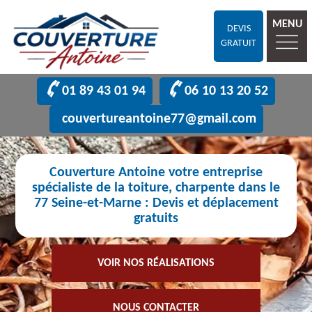
MENU
DEVIS
GRATUIT
01 89 43 01 94
06 10 13 20 52
couvertureantoine77@gmail.com
Couverture Antoine votre entreprise
spécialiste de la toiture, charpente dans le
77 Seine-et-Marne : Devis et déplacement
gratuits
VOIR NOS RÉALISATIONS
NOUS CONTACTER