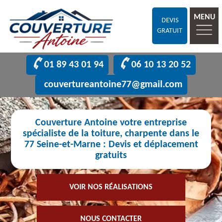
MENU
DEVIS
GRATUIT
01 89 43 01 94
06 10 13 20 52
couvertureantoine77@gmail.com
Couverture Antoine votre entreprise
spécialiste de la toiture, charpente dans le
77 Seine-et-Marne : Devis et déplacement
gratuits
VOIR NOS RÉALISATIONS
NOUS CONTACTER