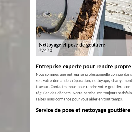
Entreprise experte pour rendre propre
Nous sommes une entreprise professionnelle connue dans t
soit votre demande : réparation, nettoyage, changement,
travaux. Contactez-nous pour rendre votre gouttière com
régulier des déchets. Notre service est toujours satisfai
Faites-nous confiance pour vous aider en tout temps.
Service de pose et nettoyage gouttière
Effectivement, avoir des gouttières propres et bien in
l’installation et le nettoyage des gouttières nécessitent d
d’un professionnel. Pour cela, ne vous inquiétez surtou