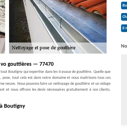
Bu
Ch
E-
No
 vo gouttières — 77470
out Boutigny qui expertise dans les travaux de gouttière. Quelle que
 pose, tout cela est dans notre domaine et nous maitrisons tous ces
me neuve. Nous pouvons faire un nettoyage de gouttière et un vidage
sant et nous offrons les devis nécessaires gratuitement à nos clients.
 à Boutigny
stallés garantit le bon fonctionnement de votre couverture. Alors,
onc de l’expérience, d’un grand savoir-faire et surtout, l’intervention
t pas car Couverture Antoine dispose des couvreurs nettoyage et pose