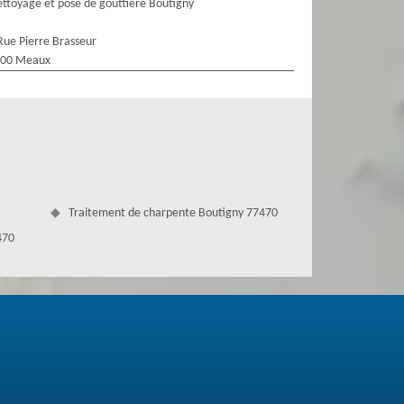
ttoyage et pose de gouttière Boutigny
Rue Pierre Brasseur
100 Meaux
Traitement de charpente Boutigny 77470
470