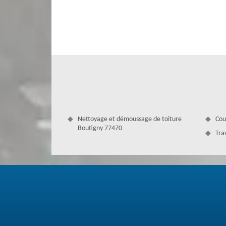
gouttières talentueuses à Boutigny, qui sont capable d’ent
si vous avez l’intention de nettoyer ou d’installer des gou
faire pour bien l’entretenir à la perfection.
Nettoyage et démoussage de toiture
Cou
Boutigny 77470
Tra
Notre société couvreur Couverture Ant
Avez-vous besoin de rendre propre votre gouttière ? Confi
voulez aussi faire une réparation, un changement ou une
nous pour plus de détails et profitez de nos bonnes métho