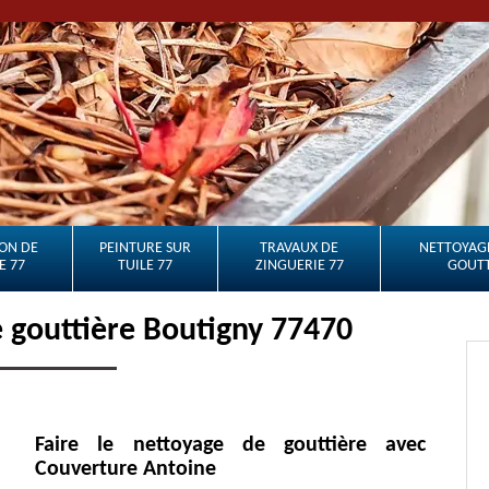
ON DE
PEINTURE SUR
TRAVAUX DE
NETTOYAGE
E 77
TUILE 77
ZINGUERIE 77
GOUTT
 gouttière Boutigny 77470
Faire le nettoyage de gouttière avec
Couverture Antoine