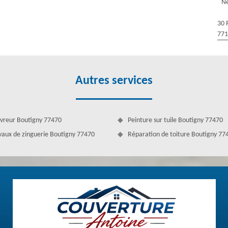
Ne
retenir votre gouttière dans la meilleure condition possible. En effet,
ttières dans le 77470, faites appel à Couverture Antoine. Il saura quoi
30 
77
Autres services
vreur Boutigny 77470
Peinture sur tuile Boutigny 77470
vaux de zinguerie Boutigny 77470
Réparation de toiture Boutigny 77
oine à Boutigny pour vos travaux de gouttière
ez-vous à notre société couvreur qui maitrise bien ce domaine. Si vous
 pose, tous ces travaux font partie de nos services. Venez vite chez
des de travail. Nous mettons en œuvre des techniques spécifiques pour