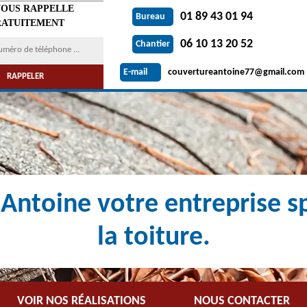
VOUS RAPPELLE
01 89 43 01 94
Bureau
ATUITEMENT
06 10 13 20 52
Chantier
couvertureantoine77@gmail.com
E-mail
Antoine votre entreprise sp
la toiture.
VOIR NOS RÉALISATIONS
NOUS CONTACTER