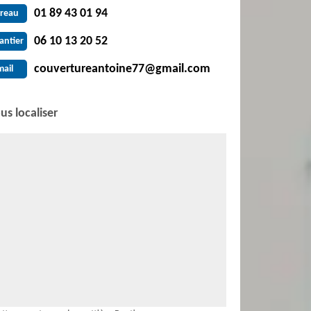
01 89 43 01 94
reau
06 10 13 20 52
antier
couvertureantoine77@gmail.com
mail
us localiser