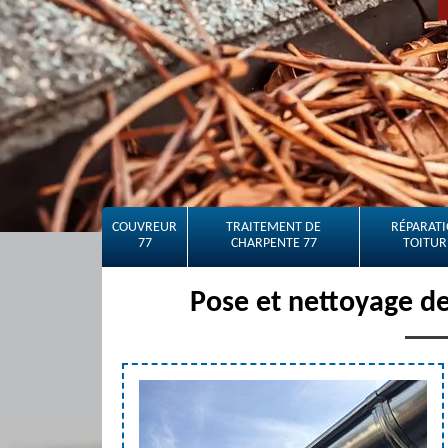
COUVREUR
TRAITEMENT DE
RÉPARATI
77
CHARPENTE 77
TOITUR
Pose et nettoyage de