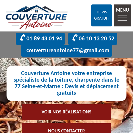
MENU
DEVIS
GRATUIT
01 89 43 01 94
06 10 13 20 52
couvertureantoine77@gmail.com
Couverture Antoine votre entreprise
spécialiste de la toiture, charpente dans le
77 Seine-et-Marne : Devis et déplacement
gratuits
VOIR NOS RÉALISATIONS
NOUS CONTACTER