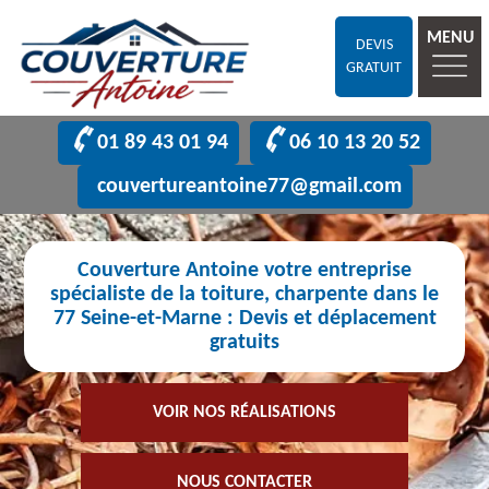
MENU
DEVIS
GRATUIT
01 89 43 01 94
06 10 13 20 52
couvertureantoine77@gmail.com
Couverture Antoine votre entreprise
spécialiste de la toiture, charpente dans le
77 Seine-et-Marne : Devis et déplacement
gratuits
VOIR NOS RÉALISATIONS
NOUS CONTACTER